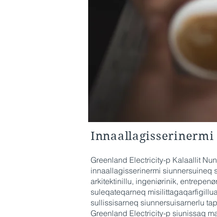
Innaallagisserinermi
Greenland Electricity-p Kalaallit Nu
innaallagisserinermi siunnersuineq su
arkitektinillu, ingeniørinik, entrepen
suleqateqarneq misilittagaqarfigillu
sullissisarneq siunnersuisarnerlu taper
Greenland Electricity-p siunissaq m