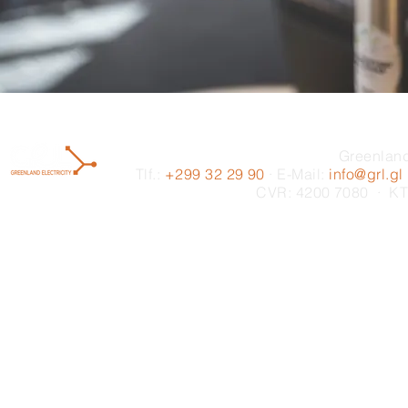
Greenland
Tlf.:
+299 32 29 90
· E-Mail:
info@grl.gl
CVR: 4200 7080 · KT